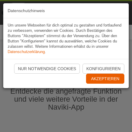
Naviki
Datenschutzhinweis
Zur App
Fahrrad-Navi
Um unsere Webseiten für dich optimal zu gestalten und fortlaufend
zu verbessern, verwenden wir Cookies. Durch Bestätigen des
Togg
Buttons "Akzeptieren" stimmst du der Verwendung zu. Über den
navi
Button "Konfigurieren" kannst du auswählen, welche Cookies du
zulassen willst. Weitere Informationen erhälst du in unserer
Datenschutzerklärung
.
Naviki App jetzt öffnen
NUR NOTWENDIGE COOKIES
KONFIGURIEREN
AKZEPTIEREN
Entdecke die angefragte Funktion
und viele weitere Vorteile in der
Naviki-App