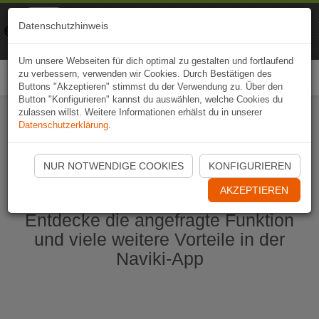
Naviki
Datenschutzhinweis
Zur App
Fahrrad-Navi
Um unsere Webseiten für dich optimal zu gestalten und fortlaufend
zu verbessern, verwenden wir Cookies. Durch Bestätigen des
Togg
Buttons "Akzeptieren" stimmst du der Verwendung zu. Über den
navi
Button "Konfigurieren" kannst du auswählen, welche Cookies du
zulassen willst. Weitere Informationen erhälst du in unserer
Datenschutzerklärung
.
Naviki App jetzt öffnen
NUR NOTWENDIGE COOKIES
KONFIGURIEREN
AKZEPTIEREN
Entdecke die angefragte Funktion
und viele weitere Vorteile in der
Naviki-App