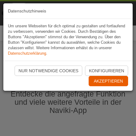
Naviki
Datenschutzhinweis
Zur App
Fahrrad-Navi
Um unsere Webseiten für dich optimal zu gestalten und fortlaufend
zu verbessern, verwenden wir Cookies. Durch Bestätigen des
Togg
Buttons "Akzeptieren" stimmst du der Verwendung zu. Über den
navi
Button "Konfigurieren" kannst du auswählen, welche Cookies du
zulassen willst. Weitere Informationen erhälst du in unserer
Datenschutzerklärung
.
Naviki App jetzt öffnen
NUR NOTWENDIGE COOKIES
KONFIGURIEREN
AKZEPTIEREN
Entdecke die angefragte Funktion
und viele weitere Vorteile in der
Naviki-App