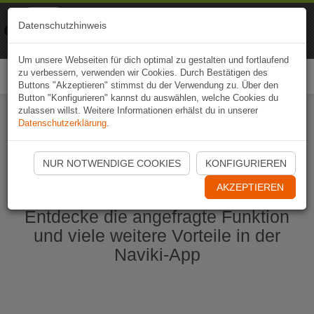
Naviki
Datenschutzhinweis
Zur App
Fahrrad-Navi
Um unsere Webseiten für dich optimal zu gestalten und fortlaufend
zu verbessern, verwenden wir Cookies. Durch Bestätigen des
Togg
Buttons "Akzeptieren" stimmst du der Verwendung zu. Über den
navi
Button "Konfigurieren" kannst du auswählen, welche Cookies du
zulassen willst. Weitere Informationen erhälst du in unserer
Datenschutzerklärung
.
Naviki App jetzt öffnen
NUR NOTWENDIGE COOKIES
KONFIGURIEREN
AKZEPTIEREN
Entdecke die angefragte Funktion
und viele weitere Vorteile in der
Naviki-App