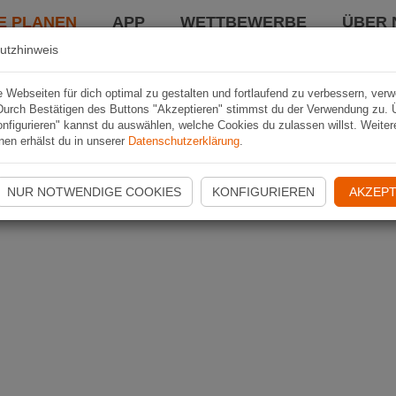
E PLANEN
APP
WETTBEWERBE
ÜBER 
utzhinweis
Webseiten für dich optimal zu gestalten und fortlaufend zu verbessern, ver
Durch Bestätigen des Buttons "Akzeptieren" stimmst du der Verwendung zu. 
nfigurieren" kannst du auswählen, welche Cookies du zulassen willst. Weiter
nen erhälst du in unserer
Datenschutzerklärung
.
NUR NOTWENDIGE COOKIES
KONFIGURIEREN
AKZEPT