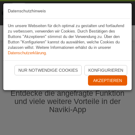
Naviki
Datenschutzhinweis
Zur App
Fahrrad-Navi
Um unsere Webseiten für dich optimal zu gestalten und fortlaufend
zu verbessern, verwenden wir Cookies. Durch Bestätigen des
Togg
Buttons "Akzeptieren" stimmst du der Verwendung zu. Über den
navi
Button "Konfigurieren" kannst du auswählen, welche Cookies du
zulassen willst. Weitere Informationen erhälst du in unserer
Datenschutzerklärung
.
Naviki App jetzt öffnen
NUR NOTWENDIGE COOKIES
KONFIGURIEREN
AKZEPTIEREN
Entdecke die angefragte Funktion
und viele weitere Vorteile in der
Naviki-App