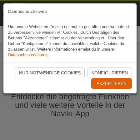
Naviki
Datenschutzhinweis
Zur App
Fahrrad-Navi
Um unsere Webseiten für dich optimal zu gestalten und fortlaufend
zu verbessern, verwenden wir Cookies. Durch Bestätigen des
Togg
Buttons "Akzeptieren" stimmst du der Verwendung zu. Über den
navi
Button "Konfigurieren" kannst du auswählen, welche Cookies du
zulassen willst. Weitere Informationen erhälst du in unserer
Datenschutzerklärung
.
Naviki App jetzt öffnen
NUR NOTWENDIGE COOKIES
KONFIGURIEREN
AKZEPTIEREN
Entdecke die angefragte Funktion
und viele weitere Vorteile in der
Naviki-App