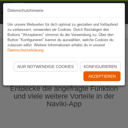
Naviki
Datenschutzhinweis
Zur App
Fahrrad-Navi
Um unsere Webseiten für dich optimal zu gestalten und fortlaufend
zu verbessern, verwenden wir Cookies. Durch Bestätigen des
Togg
Buttons "Akzeptieren" stimmst du der Verwendung zu. Über den
navi
Button "Konfigurieren" kannst du auswählen, welche Cookies du
zulassen willst. Weitere Informationen erhälst du in unserer
Datenschutzerklärung
.
Naviki App jetzt öffnen
NUR NOTWENDIGE COOKIES
KONFIGURIEREN
AKZEPTIEREN
Entdecke die angefragte Funktion
und viele weitere Vorteile in der
Naviki-App