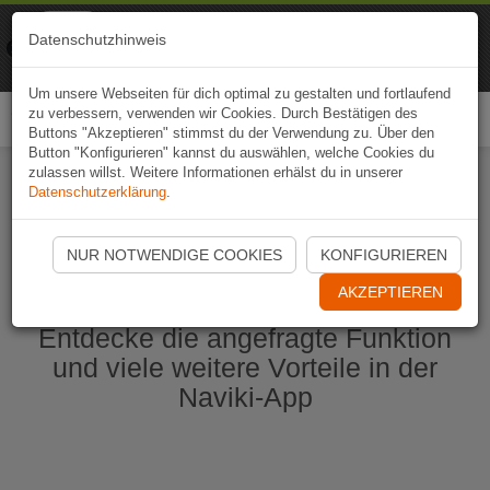
Naviki
Datenschutzhinweis
Zur App
Fahrrad-Navi
Um unsere Webseiten für dich optimal zu gestalten und fortlaufend
zu verbessern, verwenden wir Cookies. Durch Bestätigen des
Togg
Buttons "Akzeptieren" stimmst du der Verwendung zu. Über den
navi
Button "Konfigurieren" kannst du auswählen, welche Cookies du
zulassen willst. Weitere Informationen erhälst du in unserer
Datenschutzerklärung
.
Naviki App jetzt öffnen
NUR NOTWENDIGE COOKIES
KONFIGURIEREN
AKZEPTIEREN
Entdecke die angefragte Funktion
und viele weitere Vorteile in der
Naviki-App