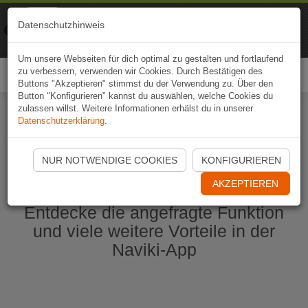
Naviki
Datenschutzhinweis
Zur App
Fahrrad-Navi
Um unsere Webseiten für dich optimal zu gestalten und fortlaufend
zu verbessern, verwenden wir Cookies. Durch Bestätigen des
Togg
Buttons "Akzeptieren" stimmst du der Verwendung zu. Über den
navi
Button "Konfigurieren" kannst du auswählen, welche Cookies du
zulassen willst. Weitere Informationen erhälst du in unserer
Datenschutzerklärung
.
Naviki App jetzt öffnen
NUR NOTWENDIGE COOKIES
KONFIGURIEREN
AKZEPTIEREN
Entdecke die angefragte Funktion
und viele weitere Vorteile in der
Naviki-App