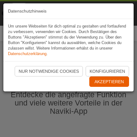
Naviki
Datenschutzhinweis
Zur App
Fahrrad-Navi
Um unsere Webseiten für dich optimal zu gestalten und fortlaufend
zu verbessern, verwenden wir Cookies. Durch Bestätigen des
Togg
Buttons "Akzeptieren" stimmst du der Verwendung zu. Über den
navi
Button "Konfigurieren" kannst du auswählen, welche Cookies du
zulassen willst. Weitere Informationen erhälst du in unserer
Datenschutzerklärung
.
Naviki App jetzt öffnen
NUR NOTWENDIGE COOKIES
KONFIGURIEREN
AKZEPTIEREN
Entdecke die angefragte Funktion
und viele weitere Vorteile in der
Naviki-App