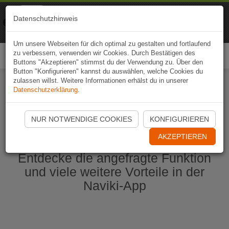
Naviki
Datenschutzhinweis
Zur App
Fahrrad-Navi
Um unsere Webseiten für dich optimal zu gestalten und fortlaufend
zu verbessern, verwenden wir Cookies. Durch Bestätigen des
Togg
Buttons "Akzeptieren" stimmst du der Verwendung zu. Über den
navi
Button "Konfigurieren" kannst du auswählen, welche Cookies du
zulassen willst. Weitere Informationen erhälst du in unserer
Datenschutzerklärung
.
Naviki App jetzt öffnen
NUR NOTWENDIGE COOKIES
KONFIGURIEREN
AKZEPTIEREN
Entdecke die angefragte Funktion
und viele weitere Vorteile in der
Naviki-App