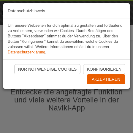
Naviki
Datenschutzhinweis
Zur App
Fahrrad-Navi
Um unsere Webseiten für dich optimal zu gestalten und fortlaufend
zu verbessern, verwenden wir Cookies. Durch Bestätigen des
Togg
Buttons "Akzeptieren" stimmst du der Verwendung zu. Über den
navi
Button "Konfigurieren" kannst du auswählen, welche Cookies du
zulassen willst. Weitere Informationen erhälst du in unserer
Datenschutzerklärung
.
Naviki App jetzt öffnen
NUR NOTWENDIGE COOKIES
KONFIGURIEREN
AKZEPTIEREN
Entdecke die angefragte Funktion
und viele weitere Vorteile in der
Naviki-App