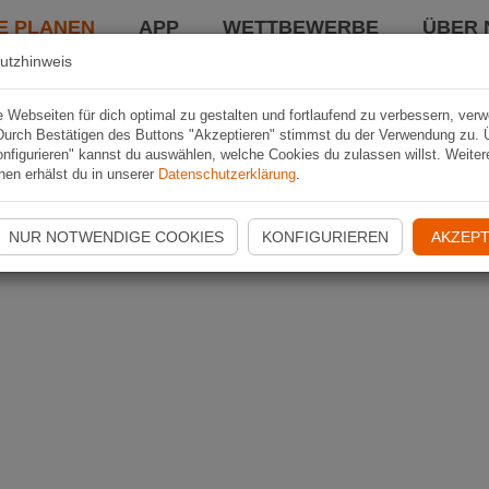
E PLANEN
APP
WETTBEWERBE
ÜBER 
utzhinweis
Webseiten für dich optimal zu gestalten und fortlaufend zu verbessern, ver
Durch Bestätigen des Buttons "Akzeptieren" stimmst du der Verwendung zu. 
nfigurieren" kannst du auswählen, welche Cookies du zulassen willst. Weiter
nen erhälst du in unserer
Datenschutzerklärung
.
NUR NOTWENDIGE COOKIES
KONFIGURIEREN
AKZEPT