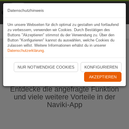
Naviki
Datenschutzhinweis
Zur App
Fahrrad-Navi
Um unsere Webseiten für dich optimal zu gestalten und fortlaufend
zu verbessern, verwenden wir Cookies. Durch Bestätigen des
Togg
Buttons "Akzeptieren" stimmst du der Verwendung zu. Über den
navi
Button "Konfigurieren" kannst du auswählen, welche Cookies du
zulassen willst. Weitere Informationen erhälst du in unserer
Datenschutzerklärung
.
Naviki App jetzt öffnen
NUR NOTWENDIGE COOKIES
KONFIGURIEREN
AKZEPTIEREN
Entdecke die angefragte Funktion
und viele weitere Vorteile in der
Naviki-App