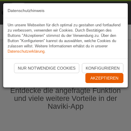
Naviki
Datenschutzhinweis
Zur App
Fahrrad-Navi
Um unsere Webseiten für dich optimal zu gestalten und fortlaufend
zu verbessern, verwenden wir Cookies. Durch Bestätigen des
Togg
Buttons "Akzeptieren" stimmst du der Verwendung zu. Über den
navi
Button "Konfigurieren" kannst du auswählen, welche Cookies du
zulassen willst. Weitere Informationen erhälst du in unserer
Datenschutzerklärung
.
Naviki App jetzt öffnen
NUR NOTWENDIGE COOKIES
KONFIGURIEREN
AKZEPTIEREN
Entdecke die angefragte Funktion
und viele weitere Vorteile in der
Naviki-App