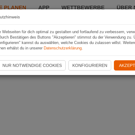
E PLANEN
APP
WETTBEWERBE
ÜBER 
utzhinweis
Webseiten für dich optimal zu gestalten und fortlaufend zu verbessern, ver
Durch Bestätigen des Buttons "Akzeptieren" stimmst du der Verwendung zu. 
nfigurieren" kannst du auswählen, welche Cookies du zulassen willst. Weiter
nen erhälst du in unserer
Datenschutzerklärung
.
NUR NOTWENDIGE COOKIES
KONFIGURIEREN
AKZEPT