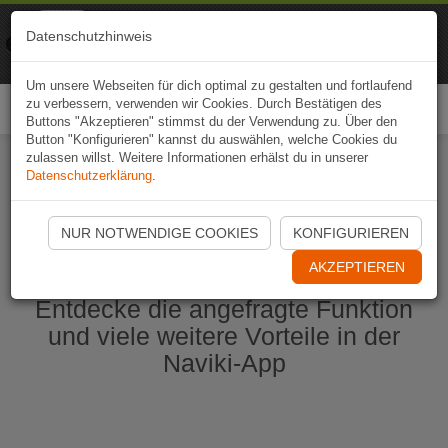
Naviki
Datenschutzhinweis
Zur App
Fahrrad-Navi
Um unsere Webseiten für dich optimal zu gestalten und fortlaufend
zu verbessern, verwenden wir Cookies. Durch Bestätigen des
Togg
Buttons "Akzeptieren" stimmst du der Verwendung zu. Über den
navi
Button "Konfigurieren" kannst du auswählen, welche Cookies du
zulassen willst. Weitere Informationen erhälst du in unserer
Datenschutzerklärung
.
Naviki App jetzt öffnen
NUR NOTWENDIGE COOKIES
KONFIGURIEREN
AKZEPTIEREN
Entdecke die angefragte Funktion
und viele weitere Vorteile in der
Naviki-App