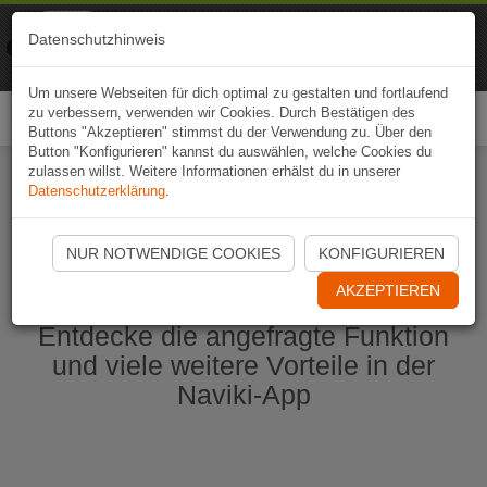
Naviki
Datenschutzhinweis
Zur App
Fahrrad-Navi
Um unsere Webseiten für dich optimal zu gestalten und fortlaufend
zu verbessern, verwenden wir Cookies. Durch Bestätigen des
Togg
Buttons "Akzeptieren" stimmst du der Verwendung zu. Über den
navi
Button "Konfigurieren" kannst du auswählen, welche Cookies du
zulassen willst. Weitere Informationen erhälst du in unserer
Datenschutzerklärung
.
Naviki App jetzt öffnen
NUR NOTWENDIGE COOKIES
KONFIGURIEREN
AKZEPTIEREN
Entdecke die angefragte Funktion
und viele weitere Vorteile in der
Naviki-App