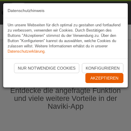
Naviki
Datenschutzhinweis
Zur App
Fahrrad-Navi
Um unsere Webseiten für dich optimal zu gestalten und fortlaufend
zu verbessern, verwenden wir Cookies. Durch Bestätigen des
Togg
Buttons "Akzeptieren" stimmst du der Verwendung zu. Über den
navi
Button "Konfigurieren" kannst du auswählen, welche Cookies du
zulassen willst. Weitere Informationen erhälst du in unserer
Datenschutzerklärung
.
Naviki App jetzt öffnen
NUR NOTWENDIGE COOKIES
KONFIGURIEREN
AKZEPTIEREN
Entdecke die angefragte Funktion
und viele weitere Vorteile in der
Naviki-App