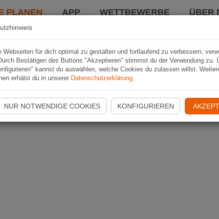
E PLANEN
APP
WETTBEWERBE
ÜBER 
utzhinweis
Webseiten für dich optimal zu gestalten und fortlaufend zu verbessern, ver
Durch Bestätigen des Buttons "Akzeptieren" stimmst du der Verwendung zu. 
nfigurieren" kannst du auswählen, welche Cookies du zulassen willst. Weiter
nen erhälst du in unserer
Datenschutzerklärung
.
NUR NOTWENDIGE COOKIES
KONFIGURIEREN
AKZEPT