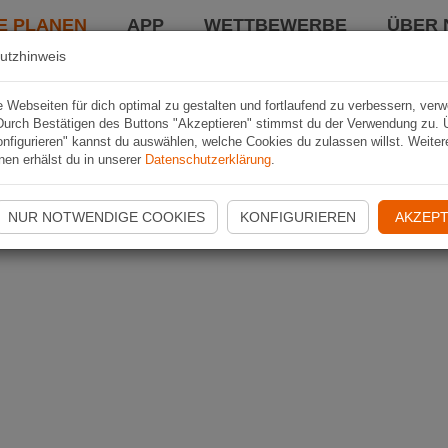
E PLANEN
APP
WETTBEWERBE
ÜBER 
utzhinweis
Webseiten für dich optimal zu gestalten und fortlaufend zu verbessern, ver
Durch Bestätigen des Buttons "Akzeptieren" stimmst du der Verwendung zu. 
nfigurieren" kannst du auswählen, welche Cookies du zulassen willst. Weiter
nen erhälst du in unserer
Datenschutzerklärung
.
NUR NOTWENDIGE COOKIES
KONFIGURIEREN
AKZEPT