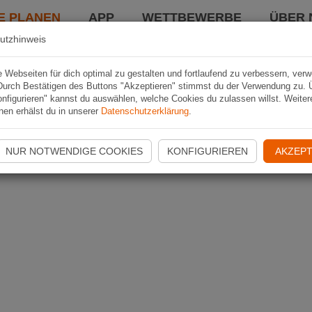
E PLANEN
APP
WETTBEWERBE
ÜBER 
utzhinweis
Webseiten für dich optimal zu gestalten und fortlaufend zu verbessern, ver
Durch Bestätigen des Buttons "Akzeptieren" stimmst du der Verwendung zu. 
nfigurieren" kannst du auswählen, welche Cookies du zulassen willst. Weiter
nen erhälst du in unserer
Datenschutzerklärung
.
NUR NOTWENDIGE COOKIES
KONFIGURIEREN
AKZEPT