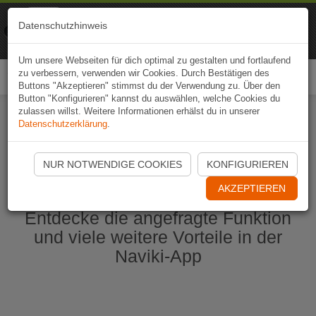
Naviki
Datenschutzhinweis
Zur App
Fahrrad-Navi
Um unsere Webseiten für dich optimal zu gestalten und fortlaufend
zu verbessern, verwenden wir Cookies. Durch Bestätigen des
Togg
Buttons "Akzeptieren" stimmst du der Verwendung zu. Über den
navi
Button "Konfigurieren" kannst du auswählen, welche Cookies du
zulassen willst. Weitere Informationen erhälst du in unserer
Datenschutzerklärung
.
Naviki App jetzt öffnen
NUR NOTWENDIGE COOKIES
KONFIGURIEREN
AKZEPTIEREN
Entdecke die angefragte Funktion
und viele weitere Vorteile in der
Naviki-App