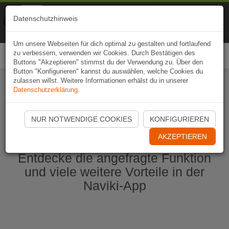
Naviki
Datenschutzhinweis
Zur App
Fahrrad-Navi
Um unsere Webseiten für dich optimal zu gestalten und fortlaufend
zu verbessern, verwenden wir Cookies. Durch Bestätigen des
Togg
Buttons "Akzeptieren" stimmst du der Verwendung zu. Über den
navi
Button "Konfigurieren" kannst du auswählen, welche Cookies du
zulassen willst. Weitere Informationen erhälst du in unserer
Datenschutzerklärung
.
Naviki App jetzt öffnen
NUR NOTWENDIGE COOKIES
KONFIGURIEREN
AKZEPTIEREN
Entdecke die angefragte Funktion
und viele weitere Vorteile in der
Naviki-App