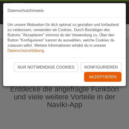
Naviki
Datenschutzhinweis
Zur App
Fahrrad-Navi
Um unsere Webseiten für dich optimal zu gestalten und fortlaufend
zu verbessern, verwenden wir Cookies. Durch Bestätigen des
Togg
Buttons "Akzeptieren" stimmst du der Verwendung zu. Über den
navi
Button "Konfigurieren" kannst du auswählen, welche Cookies du
zulassen willst. Weitere Informationen erhälst du in unserer
Datenschutzerklärung
.
Naviki App jetzt öffnen
NUR NOTWENDIGE COOKIES
KONFIGURIEREN
AKZEPTIEREN
Entdecke die angefragte Funktion
und viele weitere Vorteile in der
Naviki-App