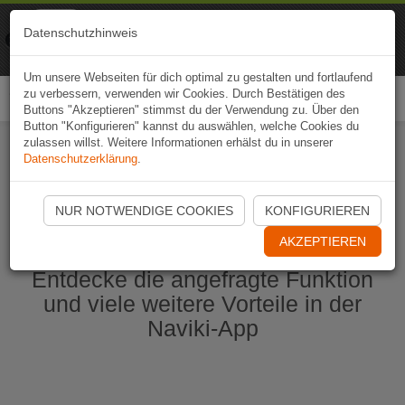
Naviki
Datenschutzhinweis
Zur App
Fahrrad-Navi
Um unsere Webseiten für dich optimal zu gestalten und fortlaufend
zu verbessern, verwenden wir Cookies. Durch Bestätigen des
Togg
Buttons "Akzeptieren" stimmst du der Verwendung zu. Über den
navi
Button "Konfigurieren" kannst du auswählen, welche Cookies du
zulassen willst. Weitere Informationen erhälst du in unserer
Datenschutzerklärung
.
Naviki App jetzt öffnen
NUR NOTWENDIGE COOKIES
KONFIGURIEREN
AKZEPTIEREN
Entdecke die angefragte Funktion
und viele weitere Vorteile in der
Naviki-App