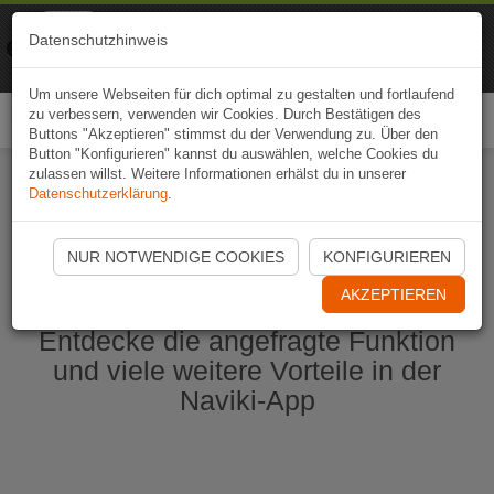
Naviki
Datenschutzhinweis
Zur App
Fahrrad-Navi
Um unsere Webseiten für dich optimal zu gestalten und fortlaufend
zu verbessern, verwenden wir Cookies. Durch Bestätigen des
Togg
Buttons "Akzeptieren" stimmst du der Verwendung zu. Über den
navi
Button "Konfigurieren" kannst du auswählen, welche Cookies du
zulassen willst. Weitere Informationen erhälst du in unserer
Datenschutzerklärung
.
Naviki App jetzt öffnen
NUR NOTWENDIGE COOKIES
KONFIGURIEREN
AKZEPTIEREN
Entdecke die angefragte Funktion
und viele weitere Vorteile in der
Naviki-App