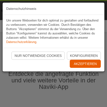
Naviki
Datenschutzhinweis
Zur App
Fahrrad-Navi
Um unsere Webseiten für dich optimal zu gestalten und fortlaufend
zu verbessern, verwenden wir Cookies. Durch Bestätigen des
Togg
Buttons "Akzeptieren" stimmst du der Verwendung zu. Über den
navi
Button "Konfigurieren" kannst du auswählen, welche Cookies du
zulassen willst. Weitere Informationen erhälst du in unserer
Datenschutzerklärung
.
Naviki App jetzt öffnen
NUR NOTWENDIGE COOKIES
KONFIGURIEREN
AKZEPTIEREN
Entdecke die angefragte Funktion
und viele weitere Vorteile in der
Naviki-App