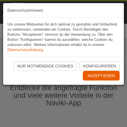
Naviki
Datenschutzhinweis
Zur App
Fahrrad-Navi
Um unsere Webseiten für dich optimal zu gestalten und fortlaufend
zu verbessern, verwenden wir Cookies. Durch Bestätigen des
Togg
Buttons "Akzeptieren" stimmst du der Verwendung zu. Über den
navi
Button "Konfigurieren" kannst du auswählen, welche Cookies du
zulassen willst. Weitere Informationen erhälst du in unserer
Datenschutzerklärung
.
Naviki App jetzt öffnen
NUR NOTWENDIGE COOKIES
KONFIGURIEREN
AKZEPTIEREN
Entdecke die angefragte Funktion
und viele weitere Vorteile in der
Naviki-App