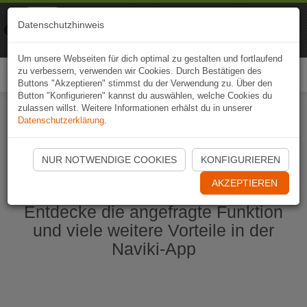
Naviki
Datenschutzhinweis
Zur App
Fahrrad-Navi
Um unsere Webseiten für dich optimal zu gestalten und fortlaufend
zu verbessern, verwenden wir Cookies. Durch Bestätigen des
Togg
Buttons "Akzeptieren" stimmst du der Verwendung zu. Über den
navi
Button "Konfigurieren" kannst du auswählen, welche Cookies du
zulassen willst. Weitere Informationen erhälst du in unserer
Datenschutzerklärung
.
Naviki App jetzt öffnen
NUR NOTWENDIGE COOKIES
KONFIGURIEREN
AKZEPTIEREN
Entdecke die angefragte Funktion
und viele weitere Vorteile in der
Naviki-App