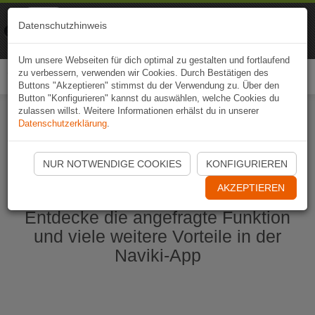
Naviki
Datenschutzhinweis
Zur App
Fahrrad-Navi
Um unsere Webseiten für dich optimal zu gestalten und fortlaufend
zu verbessern, verwenden wir Cookies. Durch Bestätigen des
Togg
Buttons "Akzeptieren" stimmst du der Verwendung zu. Über den
navi
Button "Konfigurieren" kannst du auswählen, welche Cookies du
zulassen willst. Weitere Informationen erhälst du in unserer
Datenschutzerklärung
.
Naviki App jetzt öffnen
NUR NOTWENDIGE COOKIES
KONFIGURIEREN
AKZEPTIEREN
Entdecke die angefragte Funktion
und viele weitere Vorteile in der
Naviki-App