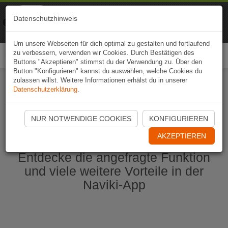
Naviki
Datenschutzhinweis
Zur App
Fahrrad-Navi
Um unsere Webseiten für dich optimal zu gestalten und fortlaufend
zu verbessern, verwenden wir Cookies. Durch Bestätigen des
Togg
Buttons "Akzeptieren" stimmst du der Verwendung zu. Über den
navi
Button "Konfigurieren" kannst du auswählen, welche Cookies du
zulassen willst. Weitere Informationen erhälst du in unserer
Datenschutzerklärung
.
Naviki App jetzt öffnen
NUR NOTWENDIGE COOKIES
KONFIGURIEREN
AKZEPTIEREN
Entdecke die angefragte Funktion
und viele weitere Vorteile in der
Naviki-App