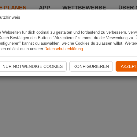
E PLANEN
APP
WETTBEWERBE
ÜBER 
utzhinweis
Webseiten für dich optimal zu gestalten und fortlaufend zu verbessern, ver
Durch Bestätigen des Buttons "Akzeptieren" stimmst du der Verwendung zu. 
nfigurieren" kannst du auswählen, welche Cookies du zulassen willst. Weiter
nen erhälst du in unserer
Datenschutzerklärung
.
NUR NOTWENDIGE COOKIES
KONFIGURIEREN
AKZEPT