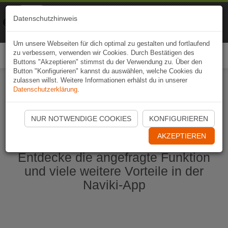
Naviki
Datenschutzhinweis
Zur App
Fahrrad-Navi
Um unsere Webseiten für dich optimal zu gestalten und fortlaufend
zu verbessern, verwenden wir Cookies. Durch Bestätigen des
Togg
Buttons "Akzeptieren" stimmst du der Verwendung zu. Über den
navi
Button "Konfigurieren" kannst du auswählen, welche Cookies du
zulassen willst. Weitere Informationen erhälst du in unserer
Datenschutzerklärung
.
Naviki App jetzt öffnen
NUR NOTWENDIGE COOKIES
KONFIGURIEREN
AKZEPTIEREN
Entdecke die angefragte Funktion
und viele weitere Vorteile in der
Naviki-App