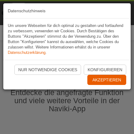
Naviki
Datenschutzhinweis
Zur App
Fahrrad-Navi
Um unsere Webseiten für dich optimal zu gestalten und fortlaufend
zu verbessern, verwenden wir Cookies. Durch Bestätigen des
Togg
Buttons "Akzeptieren" stimmst du der Verwendung zu. Über den
navi
Button "Konfigurieren" kannst du auswählen, welche Cookies du
zulassen willst. Weitere Informationen erhälst du in unserer
Datenschutzerklärung
.
Naviki App jetzt öffnen
NUR NOTWENDIGE COOKIES
KONFIGURIEREN
AKZEPTIEREN
Entdecke die angefragte Funktion
und viele weitere Vorteile in der
Naviki-App