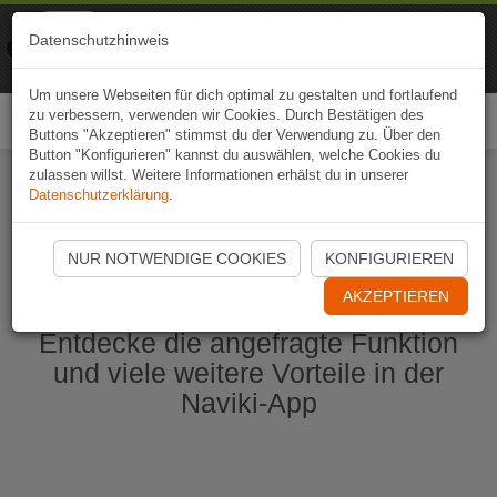
Naviki
Datenschutzhinweis
Zur App
Fahrrad-Navi
Um unsere Webseiten für dich optimal zu gestalten und fortlaufend
zu verbessern, verwenden wir Cookies. Durch Bestätigen des
Togg
Buttons "Akzeptieren" stimmst du der Verwendung zu. Über den
navi
Button "Konfigurieren" kannst du auswählen, welche Cookies du
zulassen willst. Weitere Informationen erhälst du in unserer
Datenschutzerklärung
.
Naviki App jetzt öffnen
NUR NOTWENDIGE COOKIES
KONFIGURIEREN
AKZEPTIEREN
Entdecke die angefragte Funktion
und viele weitere Vorteile in der
Naviki-App