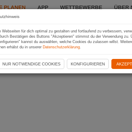
E PLANEN
APP
WETTBEWERBE
ÜBER 
utzhinweis
Webseiten für dich optimal zu gestalten und fortlaufend zu verbessern, ver
Durch Bestätigen des Buttons "Akzeptieren" stimmst du der Verwendung zu. 
nfigurieren" kannst du auswählen, welche Cookies du zulassen willst. Weiter
nen erhälst du in unserer
Datenschutzerklärung
.
NUR NOTWENDIGE COOKIES
KONFIGURIEREN
AKZEPT