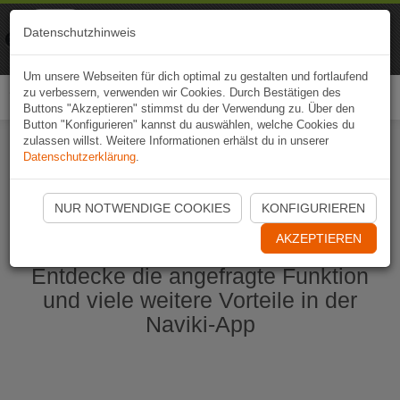
Naviki
Datenschutzhinweis
Zur App
Fahrrad-Navi
Um unsere Webseiten für dich optimal zu gestalten und fortlaufend
zu verbessern, verwenden wir Cookies. Durch Bestätigen des
Togg
Buttons "Akzeptieren" stimmst du der Verwendung zu. Über den
navi
Button "Konfigurieren" kannst du auswählen, welche Cookies du
zulassen willst. Weitere Informationen erhälst du in unserer
Datenschutzerklärung
.
Naviki App jetzt öffnen
NUR NOTWENDIGE COOKIES
KONFIGURIEREN
AKZEPTIEREN
Entdecke die angefragte Funktion
und viele weitere Vorteile in der
Naviki-App