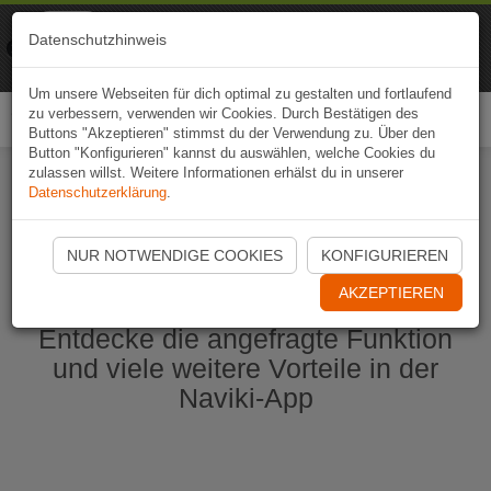
Naviki
Datenschutzhinweis
Zur App
Fahrrad-Navi
Um unsere Webseiten für dich optimal zu gestalten und fortlaufend
zu verbessern, verwenden wir Cookies. Durch Bestätigen des
Togg
Buttons "Akzeptieren" stimmst du der Verwendung zu. Über den
navi
Button "Konfigurieren" kannst du auswählen, welche Cookies du
zulassen willst. Weitere Informationen erhälst du in unserer
Datenschutzerklärung
.
Naviki App jetzt öffnen
NUR NOTWENDIGE COOKIES
KONFIGURIEREN
AKZEPTIEREN
Entdecke die angefragte Funktion
und viele weitere Vorteile in der
Naviki-App