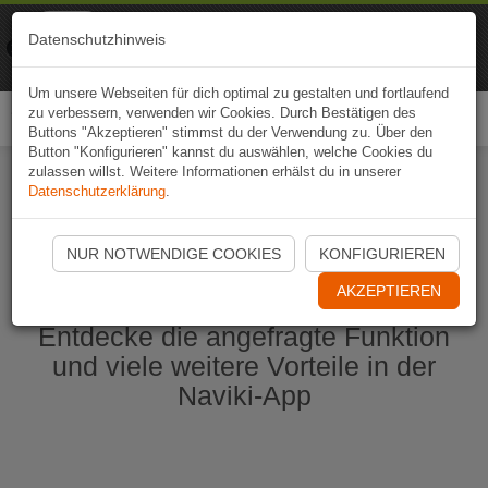
Naviki
Datenschutzhinweis
Zur App
Fahrrad-Navi
Um unsere Webseiten für dich optimal zu gestalten und fortlaufend
zu verbessern, verwenden wir Cookies. Durch Bestätigen des
Togg
Buttons "Akzeptieren" stimmst du der Verwendung zu. Über den
navi
Button "Konfigurieren" kannst du auswählen, welche Cookies du
zulassen willst. Weitere Informationen erhälst du in unserer
Datenschutzerklärung
.
Naviki App jetzt öffnen
NUR NOTWENDIGE COOKIES
KONFIGURIEREN
AKZEPTIEREN
Entdecke die angefragte Funktion
und viele weitere Vorteile in der
Naviki-App