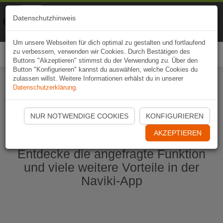
Naviki
Datenschutzhinweis
Zur App
Fahrrad-Navi
Um unsere Webseiten für dich optimal zu gestalten und fortlaufend
zu verbessern, verwenden wir Cookies. Durch Bestätigen des
Togg
Buttons "Akzeptieren" stimmst du der Verwendung zu. Über den
navi
Button "Konfigurieren" kannst du auswählen, welche Cookies du
zulassen willst. Weitere Informationen erhälst du in unserer
Datenschutzerklärung
.
Naviki App jetzt öffnen
NUR NOTWENDIGE COOKIES
KONFIGURIEREN
AKZEPTIEREN
Entdecke die angefragte Funktion
und viele weitere Vorteile in der
Naviki-App