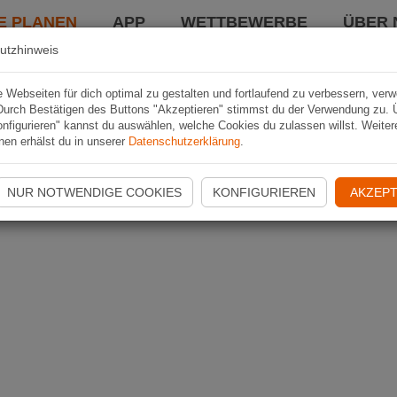
E PLANEN
APP
WETTBEWERBE
ÜBER 
utzhinweis
Webseiten für dich optimal zu gestalten und fortlaufend zu verbessern, ver
Durch Bestätigen des Buttons "Akzeptieren" stimmst du der Verwendung zu. 
nfigurieren" kannst du auswählen, welche Cookies du zulassen willst. Weiter
nen erhälst du in unserer
Datenschutzerklärung
.
NUR NOTWENDIGE COOKIES
KONFIGURIEREN
AKZEPT