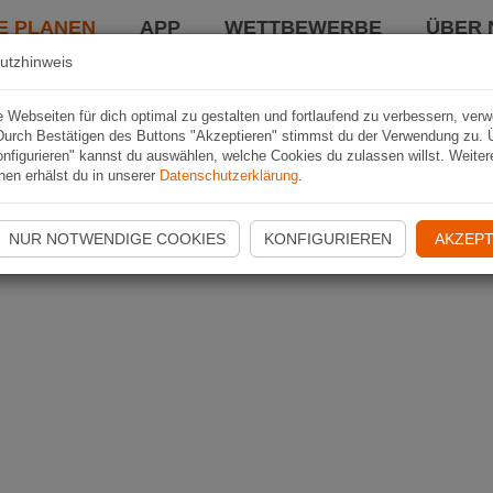
E PLANEN
APP
WETTBEWERBE
ÜBER 
utzhinweis
Webseiten für dich optimal zu gestalten und fortlaufend zu verbessern, ver
Durch Bestätigen des Buttons "Akzeptieren" stimmst du der Verwendung zu. 
nfigurieren" kannst du auswählen, welche Cookies du zulassen willst. Weiter
nen erhälst du in unserer
Datenschutzerklärung
.
NUR NOTWENDIGE COOKIES
KONFIGURIEREN
AKZEPT