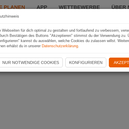
E PLANEN
APP
WETTBEWERBE
ÜBER 
utzhinweis
Webseiten für dich optimal zu gestalten und fortlaufend zu verbessern, ver
Durch Bestätigen des Buttons "Akzeptieren" stimmst du der Verwendung zu. 
nfigurieren" kannst du auswählen, welche Cookies du zulassen willst. Weiter
nen erhälst du in unserer
Datenschutzerklärung
.
NUR NOTWENDIGE COOKIES
KONFIGURIEREN
AKZEPT