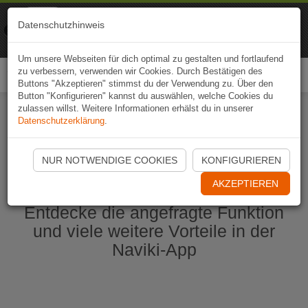
Naviki
Datenschutzhinweis
Zur App
Fahrrad-Navi
Um unsere Webseiten für dich optimal zu gestalten und fortlaufend
zu verbessern, verwenden wir Cookies. Durch Bestätigen des
Togg
Buttons "Akzeptieren" stimmst du der Verwendung zu. Über den
navi
Button "Konfigurieren" kannst du auswählen, welche Cookies du
zulassen willst. Weitere Informationen erhälst du in unserer
Datenschutzerklärung
.
Naviki App jetzt öffnen
NUR NOTWENDIGE COOKIES
KONFIGURIEREN
AKZEPTIEREN
Entdecke die angefragte Funktion
und viele weitere Vorteile in der
Naviki-App