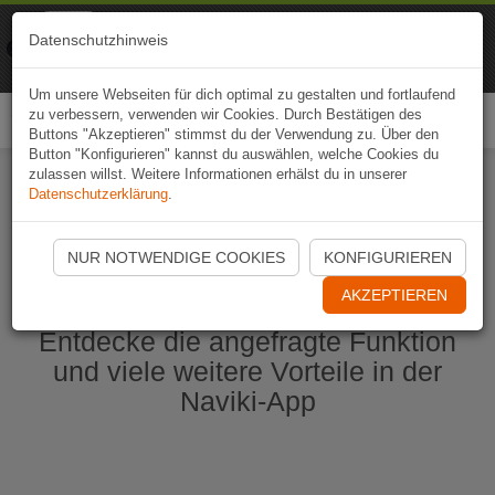
Naviki
Datenschutzhinweis
Zur App
Fahrrad-Navi
Um unsere Webseiten für dich optimal zu gestalten und fortlaufend
zu verbessern, verwenden wir Cookies. Durch Bestätigen des
Togg
Buttons "Akzeptieren" stimmst du der Verwendung zu. Über den
navi
Button "Konfigurieren" kannst du auswählen, welche Cookies du
zulassen willst. Weitere Informationen erhälst du in unserer
Datenschutzerklärung
.
Naviki App jetzt öffnen
NUR NOTWENDIGE COOKIES
KONFIGURIEREN
AKZEPTIEREN
Entdecke die angefragte Funktion
und viele weitere Vorteile in der
Naviki-App