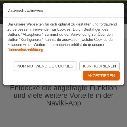
Naviki
Datenschutzhinweis
Zur App
Fahrrad-Navi
Um unsere Webseiten für dich optimal zu gestalten und fortlaufend
zu verbessern, verwenden wir Cookies. Durch Bestätigen des
Togg
Buttons "Akzeptieren" stimmst du der Verwendung zu. Über den
navi
Button "Konfigurieren" kannst du auswählen, welche Cookies du
zulassen willst. Weitere Informationen erhälst du in unserer
Datenschutzerklärung
.
Naviki App jetzt öffnen
NUR NOTWENDIGE COOKIES
KONFIGURIEREN
AKZEPTIEREN
Entdecke die angefragte Funktion
und viele weitere Vorteile in der
Naviki-App