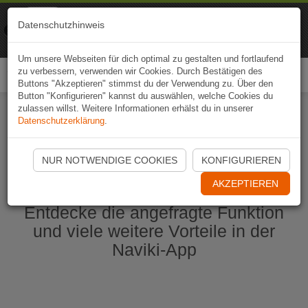
Naviki
Datenschutzhinweis
Zur App
Fahrrad-Navi
Um unsere Webseiten für dich optimal zu gestalten und fortlaufend
zu verbessern, verwenden wir Cookies. Durch Bestätigen des
Togg
Buttons "Akzeptieren" stimmst du der Verwendung zu. Über den
navi
Button "Konfigurieren" kannst du auswählen, welche Cookies du
zulassen willst. Weitere Informationen erhälst du in unserer
Datenschutzerklärung
.
Naviki App jetzt öffnen
NUR NOTWENDIGE COOKIES
KONFIGURIEREN
AKZEPTIEREN
Entdecke die angefragte Funktion
und viele weitere Vorteile in der
Naviki-App