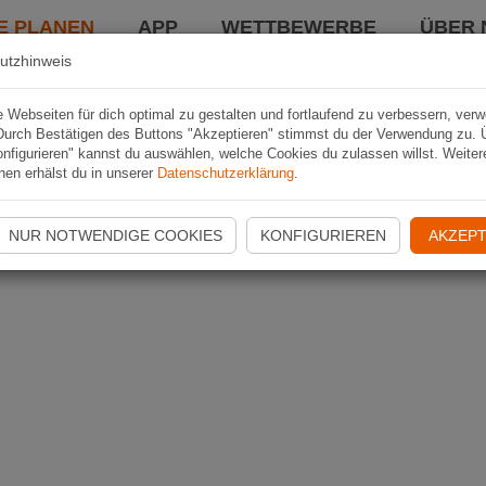
E PLANEN
APP
WETTBEWERBE
ÜBER 
utzhinweis
Webseiten für dich optimal zu gestalten und fortlaufend zu verbessern, ver
Durch Bestätigen des Buttons "Akzeptieren" stimmst du der Verwendung zu. 
nfigurieren" kannst du auswählen, welche Cookies du zulassen willst. Weiter
nen erhälst du in unserer
Datenschutzerklärung
.
NUR NOTWENDIGE COOKIES
KONFIGURIEREN
AKZEPT